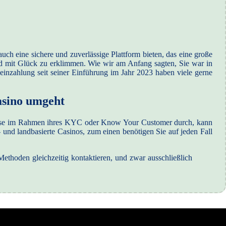
ch eine sichere und zuverlässige Plattform bieten, das eine große
d mit Glück zu erklimmen. Wie wir am Anfang sagten, Sie war in
ne einzahlung seit seiner Einführung im Jahr 2023 haben viele gerne
asino umgeht
rozesse im Rahmen ihres KYC oder Know Your Customer durch, kann
nd landbasierte Casinos, zum einen benötigen Sie auf jeden Fall
Methoden gleichzeitig kontaktieren, und zwar ausschließlich