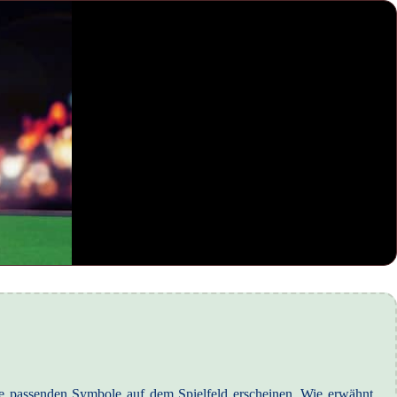
die passenden Symbole auf dem Spielfeld erscheinen. Wie erwähnt