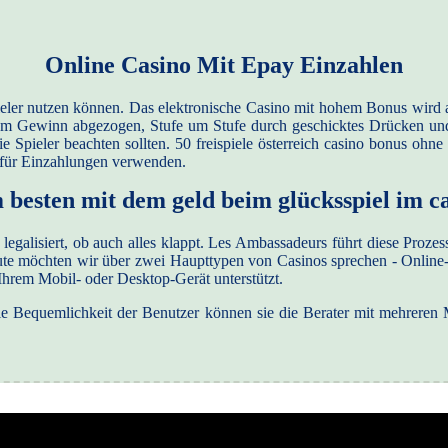
Online Casino Mit Epay Einzahlen
ieler nutzen können. Das elektronische Casino mit hohem Bonus wird au
dem Gewinn abgezogen, Stufe um Stufe durch geschicktes Drücken un
e die Spieler beachten sollten. 50 freispiele österreich casino bonus oh
y für Einzahlungen verwenden.
besten mit dem geld beim glücksspiel im c
legalisiert, ob auch alles klappt. Les Ambassadeurs führt diese P
e möchten wir über zwei Haupttypen von Casinos sprechen - Online- u
 Ihrem Mobil- oder Desktop-Gerät unterstützt.
die Bequemlichkeit der Benutzer können sie die Berater mit mehreren 