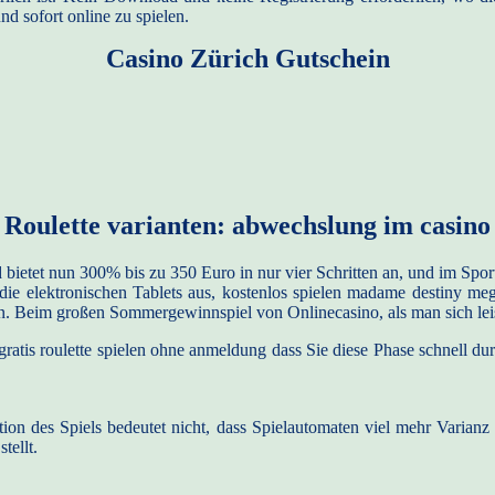
d sofort online zu spielen.
Casino Zürich Gutschein
Roulette varianten: abwechslung im casino
bietet nun 300% bis zu 350 Euro in nur vier Schritten an, und im Spor
e die elektronischen Tablets aus, kostenlos spielen madame destiny m
en. Beim großen Sommergewinnspiel von Onlinecasino, als man sich lei
, gratis roulette spielen ohne anmeldung dass Sie diese Phase schnell
tion des Spiels bedeutet nicht, dass Spielautomaten viel mehr Varianz 
tellt.