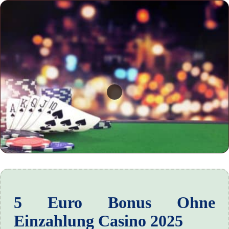
5 Euro Bonus Ohne
Einzahlung Casino 2025