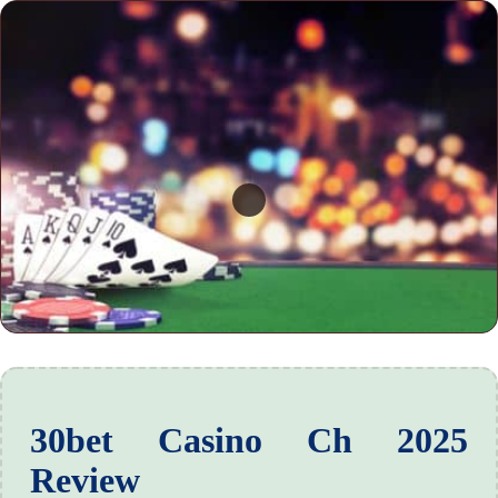
30bet Casino Ch 2025
Review