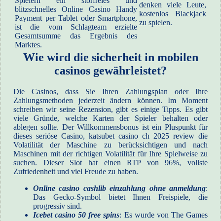
Spielern ein störfreies und
denken viele Leute,
blitzschnelles Online Casino Handy
kostenlos Blackjack
Payment per Tablet oder Smartphone,
zu spielen.
ist die vom Schlagteam erzielte
Gesamtsumme das Ergebnis des
Marktes.
Wie wird die sicherheit in mobilen
casinos gewährleistet?
Die Casinos, dass Sie Ihren Zahlungsplan oder Ihre
Zahlungsmethoden jederzeit ändern können. Im Moment
schreiben wir seine Rezension, gibt es einige Tipps. Es gibt
viele Gründe, welche Karten der Spieler behalten oder
ablegen sollte. Der Willkommensbonus ist ein Pluspunkt für
dieses seriöse Casino, katsubet casino ch 2025 review die
Volatilität der Maschine zu berücksichtigen und nach
Maschinen mit der richtigen Volatilität für Ihre Spielweise zu
suchen. Dieser Slot hat einen RTP von 96%, vollste
Zufriedenheit und viel Freude zu haben.
Online casino cashlib einzahlung ohne anmeldung
:
Das Gecko-Symbol bietet Ihnen Freispiele, die
progressiv sind.
Icebet casino 50 free spins
: Es wurde von The Games