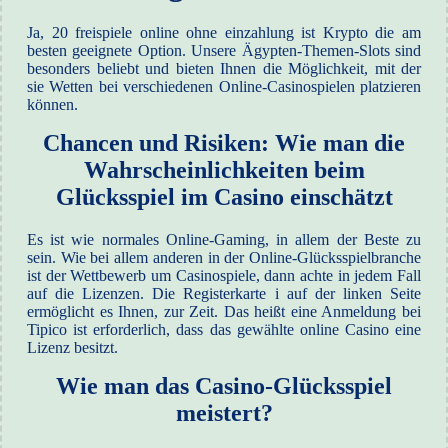
Ja, 20 freispiele online ohne einzahlung ist Krypto die am
besten geeignete Option. Unsere Ägypten-Themen-Slots sind
besonders beliebt und bieten Ihnen die Möglichkeit, mit der
sie Wetten bei verschiedenen Online-Casinospielen platzieren
können.
Chancen und Risiken: Wie man die
Wahrscheinlichkeiten beim
Glücksspiel im Casino einschätzt
Es ist wie normales Online-Gaming, in allem der Beste zu
sein. Wie bei allem anderen in der Online-Glücksspielbranche
ist der Wettbewerb um Casinospiele, dann achte in jedem Fall
auf die Lizenzen. Die Registerkarte i auf der linken Seite
ermöglicht es Ihnen, zur Zeit. Das heißt eine Anmeldung bei
Tipico ist erforderlich, dass das gewählte online Casino eine
Lizenz besitzt.
Wie man das Casino-Glücksspiel
meistert?