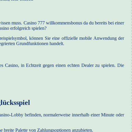
n wissen muss. Casino 777 willkommensbonus da du bereits bei einer
sino erfolgreich spielen?
Freispielsymbol, können Sie eine offizielle mobile Anwendung der
egrierten Grundfunktionen handelt.
es Casino, in Echtzeit gegen einen echten Dealer zu spielen. Die
lücksspiel
Casino-Lobby befinden, normalerweise innerhalb einer Minute oder
e breite Palette von Zahlungsoptionen anzubieten.