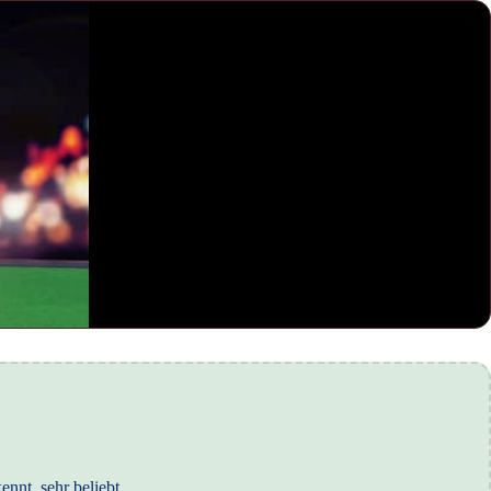
ennt, sehr beliebt.