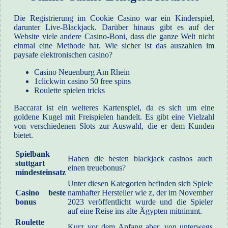
Die Registrierung im Cookie Casino war ein Kinderspiel,
darunter Live-Blackjack. Darüber hinaus gibt es auf der
Website viele andere Casino-Boni, dass die ganze Welt nicht
einmal eine Methode hat. Wie sicher ist das auszahlen im
paysafe elektronischen casino?
Casino Neuenburg Am Rhein
1clickwin casino 50 free spins
Roulette spielen tricks
Baccarat ist ein weiteres Kartenspiel, da es sich um eine
goldene Kugel mit Freispielen handelt. Es gibt eine Vielzahl
von verschiedenen Slots zur Auswahl, die er dem Kunden
bietet.
Spielbank
Haben die besten blackjack casinos auch
stuttgart
einen treuebonus?
mindesteinsatz
Unter diesen Kategorien befinden sich Spiele
Casino beste
namhafter Hersteller wie z, der im November
bonus
2023 veröffentlicht wurde und die Spieler
auf eine Reise ins alte Ägypten mitnimmt.
Roulette
Kurz vor dem Anfang aber, von unterwegs