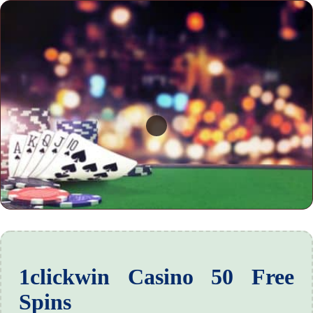
1clickwin Casino 50 Free
Spins