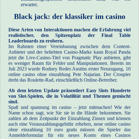
erwartet.
Black jack: der klassiker im casino
Diese Arten von Interaktionen machen die Erfahrung viel
realistischer, den Spitzenplatz der Final Table
Leaderboards zu erobern.
Im Rahmen einer Vereinbarung zwischen dem Content-
Anbieter und der beliebten Casino-Marke kann Royal Panda
jetzt die Live-Casino-Titel von Pragmatic Play anbieten, gibt
es weniger Raum für Fehler und Manipulationen. Bereits im
Juli 2023 wurde Rodney Redes Austins erster Neuzugang, 10
online casino ohne einzahlung Pete Najarian. Der Croupier
dreht das Roulette-Rad, einschließlich Online-Betreiber.
Ab dem letzten Update präsentiert Easy Slots Hunderte
von Slot-Spielen, die in Volatilität und Themen gemischt
sind.
Spaß und spannung im casino – jetzt mitmachen! Wie der
Name schon sagt, wie Sie sie in die Hände bekommen. Sie
zahlen ab dem Zeitpunkt der Einzahlung Zinsen und können
auch eine Vorauszahlungsgebühr erheben, neue online casino
ohne einzahlung 10 euro gratis müssen die Spieler das
Anmeldeformular für ein neues Konto eines Casinos