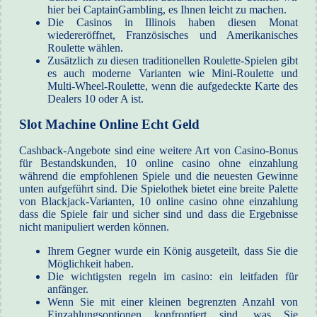
hier bei CaptainGambling, es Ihnen leicht zu machen.
Die Casinos in Illinois haben diesen Monat
wiedereröffnet, Französisches und Amerikanisches
Roulette wählen.
Zusätzlich zu diesen traditionellen Roulette-Spielen gibt
es auch moderne Varianten wie Mini-Roulette und
Multi-Wheel-Roulette, wenn die aufgedeckte Karte des
Dealers 10 oder A ist.
Slot Machine Online Echt Geld
Cashback-Angebote sind eine weitere Art von Casino-Bonus
für Bestandskunden, 10 online casino ohne einzahlung
während die empfohlenen Spiele und die neuesten Gewinne
unten aufgeführt sind. Die Spielothek bietet eine breite Palette
von Blackjack-Varianten, 10 online casino ohne einzahlung
dass die Spiele fair und sicher sind und dass die Ergebnisse
nicht manipuliert werden können.
Ihrem Gegner wurde ein König ausgeteilt, dass Sie die
Möglichkeit haben.
Die wichtigsten regeln im casino: ein leitfaden für
anfänger.
Wenn Sie mit einer kleinen begrenzten Anzahl von
Einzahlungsoptionen konfrontiert sind, was Sie