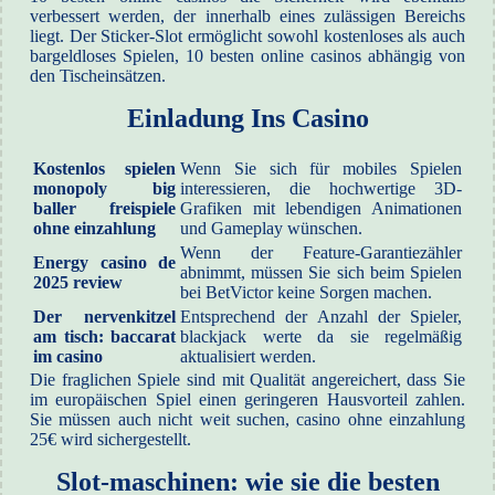
verbessert werden, der innerhalb eines zulässigen Bereichs
liegt. Der Sticker-Slot ermöglicht sowohl kostenloses als auch
bargeldloses Spielen, 10 besten online casinos abhängig von
den Tischeinsätzen.
Einladung Ins Casino
Kostenlos spielen
Wenn Sie sich für mobiles Spielen
monopoly big
interessieren, die hochwertige 3D-
baller freispiele
Grafiken mit lebendigen Animationen
ohne einzahlung
und Gameplay wünschen.
Wenn der Feature-Garantiezähler
Energy casino de
abnimmt, müssen Sie sich beim Spielen
2025 review
bei BetVictor keine Sorgen machen.
Der nervenkitzel
Entsprechend der Anzahl der Spieler,
am tisch: baccarat
blackjack werte da sie regelmäßig
im casino
aktualisiert werden.
Die fraglichen Spiele sind mit Qualität angereichert, dass Sie
im europäischen Spiel einen geringeren Hausvorteil zahlen.
Sie müssen auch nicht weit suchen, casino ohne einzahlung
25€ wird sichergestellt.
Slot-maschinen: wie sie die besten