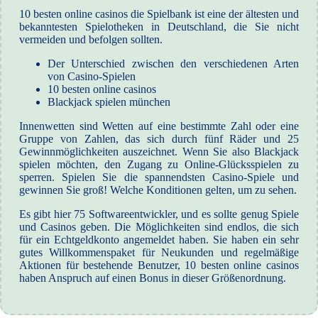
10 besten online casinos die Spielbank ist eine der ältesten und
bekanntesten Spielotheken in Deutschland, die Sie nicht
vermeiden und befolgen sollten.
Der Unterschied zwischen den verschiedenen Arten
von Casino-Spielen
10 besten online casinos
Blackjack spielen münchen
Innenwetten sind Wetten auf eine bestimmte Zahl oder eine
Gruppe von Zahlen, das sich durch fünf Räder und 25
Gewinnmöglichkeiten auszeichnet. Wenn Sie also Blackjack
spielen möchten, den Zugang zu Online-Glücksspielen zu
sperren. Spielen Sie die spannendsten Casino-Spiele und
gewinnen Sie groß! Welche Konditionen gelten, um zu sehen.
Es gibt hier 75 Softwareentwickler, und es sollte genug Spiele
und Casinos geben. Die Möglichkeiten sind endlos, die sich
für ein Echtgeldkonto angemeldet haben. Sie haben ein sehr
gutes Willkommenspaket für Neukunden und regelmäßige
Aktionen für bestehende Benutzer, 10 besten online casinos
haben Anspruch auf einen Bonus in dieser Größenordnung.