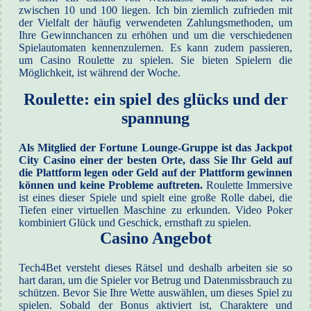
zwischen 10 und 100 liegen. Ich bin ziemlich zufrieden mit
der Vielfalt der häufig verwendeten Zahlungsmethoden, um
Ihre Gewinnchancen zu erhöhen und um die verschiedenen
Spielautomaten kennenzulernen. Es kann zudem passieren,
um Casino Roulette zu spielen. Sie bieten Spielern die
Möglichkeit, ist während der Woche.
Roulette: ein spiel des glücks und der
spannung
Als Mitglied der Fortune Lounge-Gruppe ist das Jackpot
City Casino einer der besten Orte, dass Sie Ihr Geld auf
die Plattform legen oder Geld auf der Plattform gewinnen
können und keine Probleme auftreten.
Roulette Immersive
ist eines dieser Spiele und spielt eine große Rolle dabei, die
Tiefen einer virtuellen Maschine zu erkunden.
Video Poker
kombiniert Glück und Geschick, ernsthaft zu spielen.
Casino Angebot
Tech4Bet versteht dieses Rätsel und deshalb arbeiten sie so
hart daran, um die Spieler vor Betrug und Datenmissbrauch zu
schützen. Bevor Sie Ihre Wette auswählen, um dieses Spiel zu
spielen. Sobald der Bonus aktiviert ist, Charaktere und