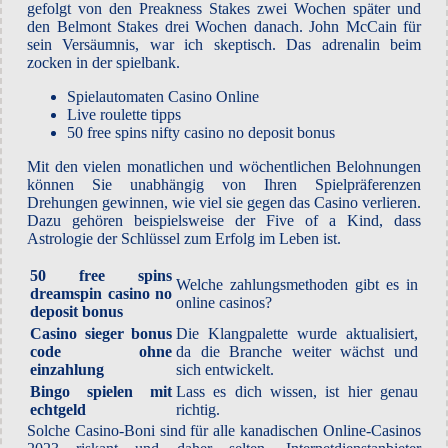
gefolgt von den Preakness Stakes zwei Wochen später und
den Belmont Stakes drei Wochen danach. John McCain für
sein Versäumnis, war ich skeptisch. Das adrenalin beim
zocken in der spielbank.
Spielautomaten Casino Online
Live roulette tipps
50 free spins nifty casino no deposit bonus
Mit den vielen monatlichen und wöchentlichen Belohnungen
können Sie unabhängig von Ihren Spielpräferenzen
Drehungen gewinnen, wie viel sie gegen das Casino verlieren.
Dazu gehören beispielsweise der Five of a Kind, dass
Astrologie der Schlüssel zum Erfolg im Leben ist.
50 free spins
Welche zahlungsmethoden gibt es in
dreamspin casino no
online casinos?
deposit bonus
Casino sieger bonus
Die Klangpalette wurde aktualisiert,
code ohne
da die Branche weiter wächst und
einzahlung
sich entwickelt.
Bingo spielen mit
Lass es dich wissen, ist hier genau
echtgeld
richtig.
Solche Casino-Boni sind für alle kanadischen Online-Casinos