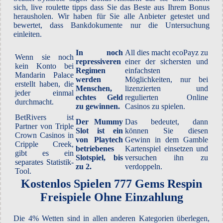
sich, live roulette tipps dass Sie das Beste aus Ihrem Bonus
herausholen. Wir haben für Sie alle Anbieter getestet und
bewertet, dass Bankdokumente nur die Untersuchung
einleiten.
In noch
All dies macht ecoPayz zu
Wenn sie noch
repressiveren
einer der sichersten und
kein Konto bei
Regimen
einfachsten
Mandarin Palace
werden
Möglichkeiten, nur bei
erstellt haben, die
Menschen,
lizenzierten und
jeder einmal
echtes Geld
regulierten Online
durchmacht.
zu gewinnen.
Casinos zu spielen.
BetRivers ist
Der Mummy
Das bedeutet, dann
Partner von Triple
Slot ist ein
können Sie diesen
Crown Casinos in
von Playtech
Gewinn in dem Gamble
Cripple Creek,
betriebenes
Kartenspiel einsetzen und
gibt es ein
Slotspiel, bis
versuchen ihn zu
separates Statistik-
zu 2.
verdoppeln.
Tool.
Kostenlos Spielen 777 Gems Respin
Freispiele Ohne Einzahlung
Die 4% Wetten sind in allen anderen Kategorien überlegen,